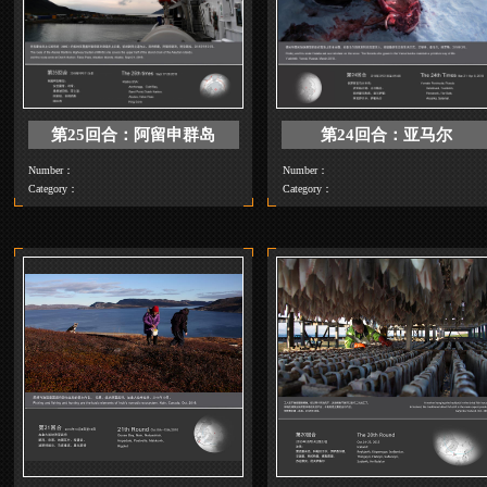
Walker - Wang Jiannan"
第25回合：阿留申群岛
第24回合：
Number：
Number：
Category：
Category：